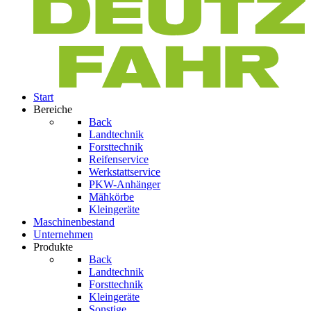
Start
Bereiche
Back
Landtechnik
Forsttechnik
Reifenservice
Werkstattservice
PKW-Anhänger
Mähkörbe
Kleingeräte
Maschinenbestand
Unternehmen
Produkte
Back
Landtechnik
Forsttechnik
Kleingeräte
Sonstige