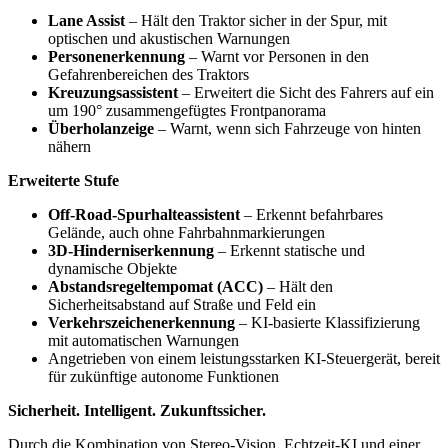
Lane Assist
– Hält den Traktor sicher in der Spur, mit
optischen und akustischen Warnungen
Personenerkennung
– Warnt vor Personen in den
Gefahrenbereichen des Traktors
Kreuzungsassistent
– Erweitert die Sicht des Fahrers auf ein
um 190° zusammengefügtes Frontpanorama
Überholanzeige
– Warnt, wenn sich Fahrzeuge von hinten
nähern
Erweiterte Stufe
Off-Road-Spurhalteassistent
– Erkennt befahrbares
Gelände, auch ohne Fahrbahnmarkierungen
3D-Hinderniserkennung
– Erkennt statische und
dynamische Objekte
Abstandsregeltempomat (ACC)
– Hält den
Sicherheitsabstand auf Straße und Feld ein
Verkehrszeichenerkennung
– KI-basierte Klassifizierung
mit automatischen Warnungen
Angetrieben von einem leistungsstarken KI-Steuergerät, bereit
für zukünftige autonome Funktionen
Sicherheit. Intelligent. Zukunftssicher.
Durch die Kombination von Stereo-Vision, Echtzeit-KI und einer