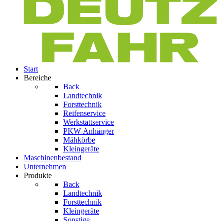
Start
Bereiche
Back
Landtechnik
Forsttechnik
Reifenservice
Werkstattservice
PKW-Anhänger
Mähkörbe
Kleingeräte
Maschinenbestand
Unternehmen
Produkte
Back
Landtechnik
Forsttechnik
Kleingeräte
Sonstige