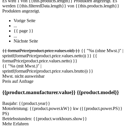
Es wird 1 von {{this.products.length}} Produkten angezeigt.
Es
werden {{this.filteredData.length}} von {{this.products.length}}
Produkten angezeigt.
Vorige Seite
...
{{ page }}
...
Nächste Seite
{{ formatPrice(product.price.values.old) }}
{{ "%s (ohne Mwst.)" |
sprintf(formatPrice(product.price.values.netto)) }}
{{
formatPrice(product.price.values.netto) }}
{{ "%s (mit Mwst.)" |
sprintf(formatPrice(product.price.values.brutto)) }}
Mwst. nicht ausweisbar
Preis auf Anfrage
{{product.manufacturer.value}}
{{product.model}}
Baujahr: {{product.year}}
Motorleistung: {{product.power.kW}} kw ({{product.power.PS}}
PS)
Betriebsstunden: {{product.workhours.show}}
Mehr Erfahren