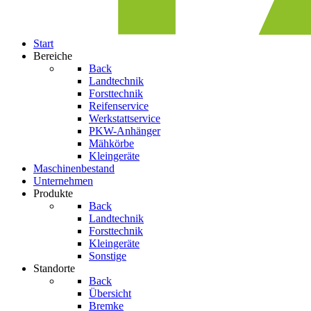
Start
Bereiche
Back
Landtechnik
Forsttechnik
Reifenservice
Werkstattservice
PKW-Anhänger
Mähkörbe
Kleingeräte
Maschinenbestand
Unternehmen
Produkte
Back
Landtechnik
Forsttechnik
Kleingeräte
Sonstige
Standorte
Back
Übersicht
Bremke