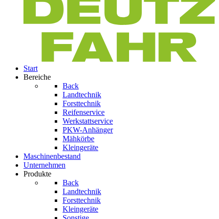
Start
Bereiche
Back
Landtechnik
Forsttechnik
Reifenservice
Werkstattservice
PKW-Anhänger
Mähkörbe
Kleingeräte
Maschinenbestand
Unternehmen
Produkte
Back
Landtechnik
Forsttechnik
Kleingeräte
Sonstige