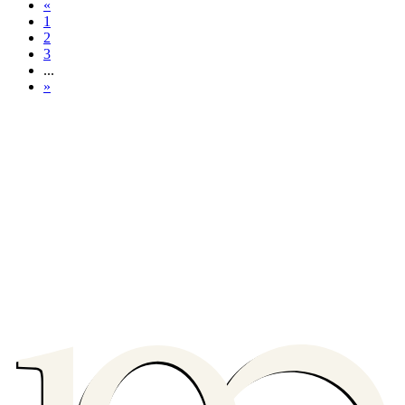
«
1
2
3
...
»