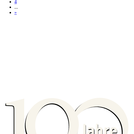
4
...
»