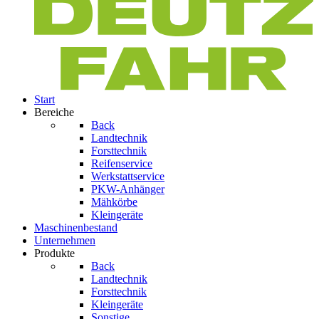
Start
Bereiche
Back
Landtechnik
Forsttechnik
Reifenservice
Werkstattservice
PKW-Anhänger
Mähkörbe
Kleingeräte
Maschinenbestand
Unternehmen
Produkte
Back
Landtechnik
Forsttechnik
Kleingeräte
Sonstige