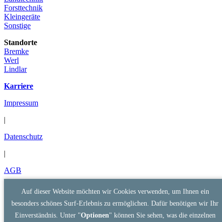
Forsttechnik
Kleingeräte
Sonstige
Standorte
Bremke
Werl
Lindlar
Karriere
Impressum
|
Datenschutz
|
AGB
Auf dieser Website möchten wir Cookies verwenden, um Ihnen ein
besonders schönes Surf-Erlebnis zu ermöglichen. Dafür benötigen wir Ihr
Einverständnis. Unter "
Optionen
" können Sie sehen, was die einzelnen